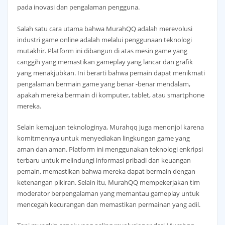
pada inovasi dan pengalaman pengguna.
Salah satu cara utama bahwa MurahQQ adalah merevolusi
industri game online adalah melalui penggunaan teknologi
mutakhir. Platform ini dibangun di atas mesin game yang
canggih yang memastikan gameplay yang lancar dan grafik
yang menakjubkan. Ini berarti bahwa pemain dapat menikmati
pengalaman bermain game yang benar -benar mendalam,
apakah mereka bermain di komputer, tablet, atau smartphone
mereka.
Selain kemajuan teknologinya, Murahqq juga menonjol karena
komitmennya untuk menyediakan lingkungan game yang
aman dan aman. Platform ini menggunakan teknologi enkripsi
terbaru untuk melindungi informasi pribadi dan keuangan
pemain, memastikan bahwa mereka dapat bermain dengan
ketenangan pikiran. Selain itu, MurahQQ mempekerjakan tim
moderator berpengalaman yang memantau gameplay untuk
mencegah kecurangan dan memastikan permainan yang adil.