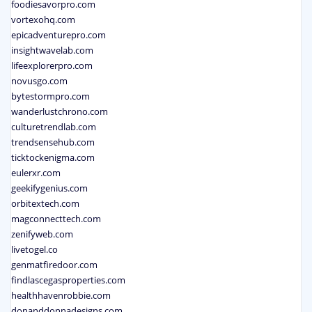
foodiesavorpro.com
vortexohq.com
epicadventurepro.com
insightwavelab.com
lifeexplorerpro.com
novusgo.com
bytestormpro.com
wanderlustchrono.com
culturetrendlab.com
trendsensehub.com
ticktockenigma.com
eulerxr.com
geekifygenius.com
orbitextech.com
magconnecttech.com
zenifyweb.com
livetogel.co
genmatfiredoor.com
findlascegasproperties.com
healthhavenrobbie.com
donanddonnadesigns.com