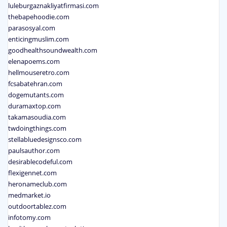
luleburgaznakliyatfirmasi.com
thebapehoodie.com
parasosyal.com
enticingmuslim.com
goodhealthsoundwealth.com
elenapoems.com
hellmouseretro.com
fcsabatehran.com
dogemutants.com
duramaxtop.com
takamasoudia.com
twdoingthings.com
stellabluedesignsco.com
paulsauthor.com
desirablecodeful.com
flexigennet.com
heronameclub.com
medmarket.io
outdoortablez.com
infotomy.com