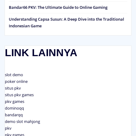
Bandar66 PKV: The Ultimate Guide to Online Gaming
Understanding Capsa Susun: A Deep Dive into the Traditional
Indonesian Game
LINK LAINNYA
slot demo
poker online
situs pkv
situs pkv games
pkv games
dominoqq
bandarqq
demo slot mahjong
pkv
pkv games