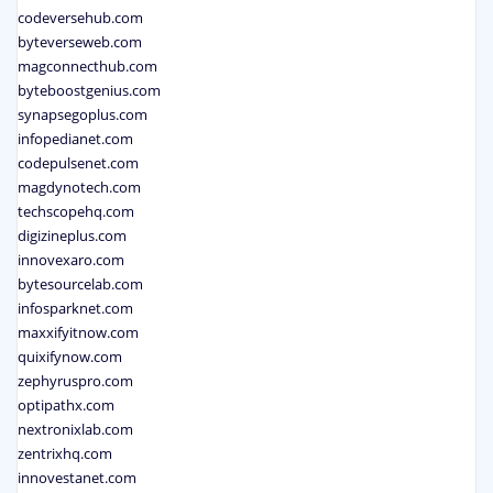
codeversehub.com
byteverseweb.com
magconnecthub.com
byteboostgenius.com
synapsegoplus.com
infopedianet.com
codepulsenet.com
magdynotech.com
techscopehq.com
digizineplus.com
innovexaro.com
bytesourcelab.com
infosparknet.com
maxxifyitnow.com
quixifynow.com
zephyruspro.com
optipathx.com
nextronixlab.com
zentrixhq.com
innovestanet.com