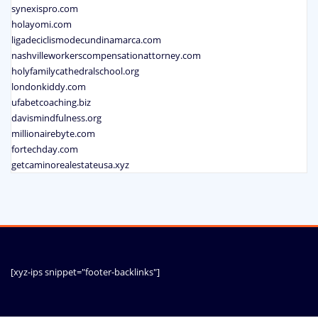
synexispro.com
holayomi.com
ligadeciclismodecundinamarca.com
nashvilleworkerscompensationattorney.com
holyfamilycathedralschool.org
londonkiddy.com
ufabetcoaching.biz
davismindfulness.org
millionairebyte.com
fortechday.com
getcaminorealestateusa.xyz
[xyz-ips snippet="footer-backlinks"]