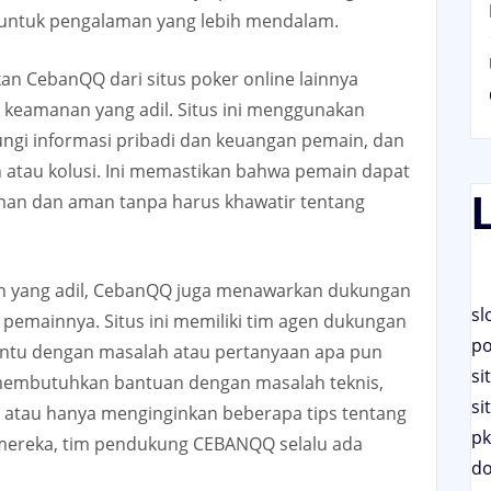
 untuk pengalaman yang lebih mendalam.
n CebanQQ dari situs poker online lainnya
keamanan yang adil. Situs ini menggunakan
ungi informasi pribadi dan keuangan pemain, dan
atau kolusi. Ini memastikan bahwa pemain dapat
an dan aman tanpa harus khawatir tentang
n yang adil, CebanQQ juga menawarkan dukungan
sl
pemainnya. Situs ini memiliki tim agen dukungan
po
ntu dengan masalah atau pertanyaan apa pun
si
embutuhkan bantuan dengan masalah teknis,
si
 atau hanya menginginkan beberapa tips tentang
pk
mereka, tim pendukung CEBANQQ selalu ada
d