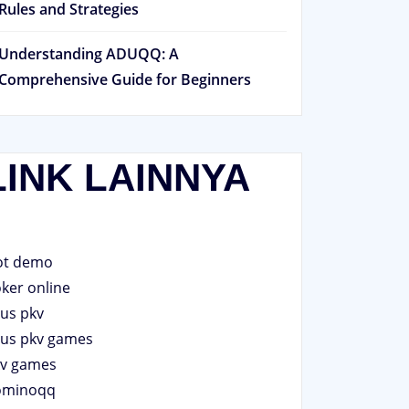
Rules and Strategies
Understanding ADUQQ: A
Comprehensive Guide for Beginners
LINK LAINNYA
ot demo
ker online
tus pkv
tus pkv games
v games
ominoqq