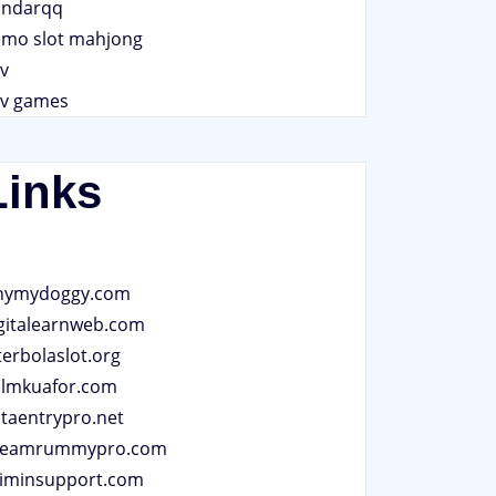
andarqq
mo slot mahjong
v
v games
Links
hymydoggy.com
gitalearnweb.com
terbolaslot.org
lmkuafor.com
taentrypro.net
reamrummypro.com
iminsupport.com