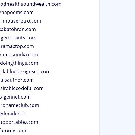
odhealthsoundwealth.com
lenapoems.com
llmouseretro.com
sabatehran.com
ogemutants.com
uramaxtop.com
kamasoudia.com
doingthings.com
ellabluedesignsco.com
ulsauthor.com
sirablecodeful.com
exigennet.com
eronameclub.com
dmarket.io
tdoortablez.com
fotomy.com