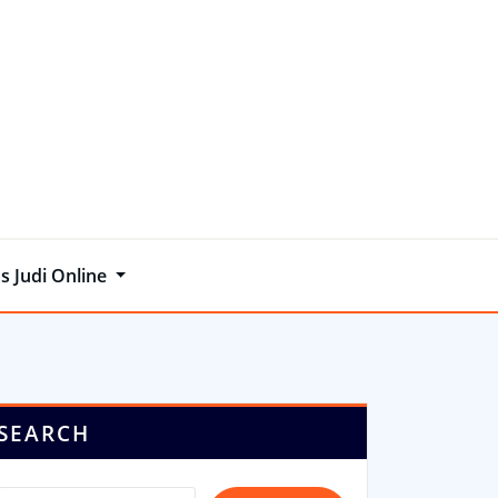
us Judi Online
SEARCH