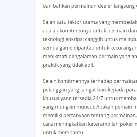
dan bahkan permainan dealer langsung
Salah satu faktor utama yang membedaka
adalah komitmennya untuk bermain dan 
teknologi enkripsi canggih untuk melind
semua game dipantau untuk kecurangan 
menikmati pengalaman bermain yang am
praktik yang tidak adil.
Selain komitmennya terhadap permaina
pelanggan yang sangat baik kepada para 
khusus yang tersedia 24/7 untuk memba
yang mungkin muncul. Apakah pemain m
memiliki pertanyaan tentang permainan,
cara meningkatkan keterampilan poker 
untuk membantu.