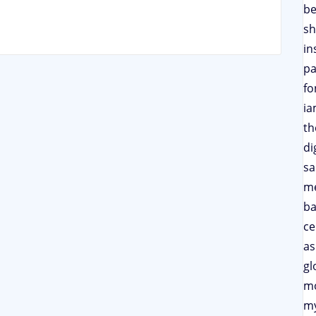
be
sh
in
pa
fo
i
th
di
sa
me
ba
ce
a
gl
mo
my