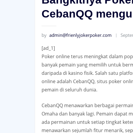
CebanQQ mengub
by
admin@frienlyjokerpoker.com
Septe
[ad_1]
Poker online terus meningkat dalam pop
banyak pemain yang memilih untuk ber
daripada di kasino fisik. Salah satu pl
online adalah CebanQQ, situs poker on
pemain di seluruh dunia.
CebanQQ menawarkan berbagai permainan
Omaha dan banyak lagi. Pemain dapat m
ada permainan untuk setiap tingkat keter
menawarkan sejumlah fitur menarik, sep