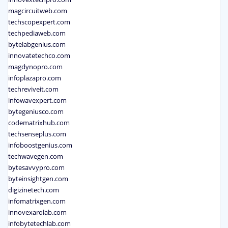
magcircuitweb.com
techscopexpert.com
techpediaweb.com
bytelabgenius.com
innovatetechco.com
magdynopro.com
infoplazapro.com
techreviveit.com
infowavexpert.com
bytegeniusco.com
codematrixhub.com
techsenseplus.com
infoboostgenius.com
techwavegen.com
bytesavvypro.com
byteinsightgen.com
digizinetech.com
infomatrixgen.com
innovexarolab.com
infobytetechlab.com