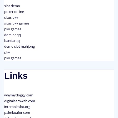
slot demo
poker online
situs pkv
situs pkv games
pkv games
dominoqq
bandarqq
demo slot mahjong
pkv
pkv games
Links
whymydoggy.com
digitalearnweb.com
interbolaslot.org
palmkuafor.com