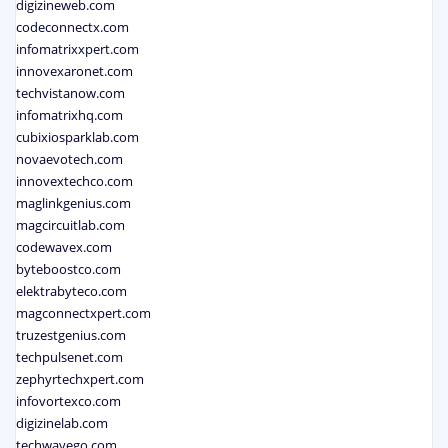
digizineweb.com
codeconnectx.com
infomatrixxpert.com
innovexaronet.com
techvistanow.com
infomatrixhq.com
cubixiosparklab.com
novaevotech.com
innovextechco.com
maglinkgenius.com
magcircuitlab.com
codewavex.com
byteboostco.com
elektrabyteco.com
magconnectxpert.com
truzestgenius.com
techpulsenet.com
zephyrtechxpert.com
infovortexco.com
digizinelab.com
techwavego.com