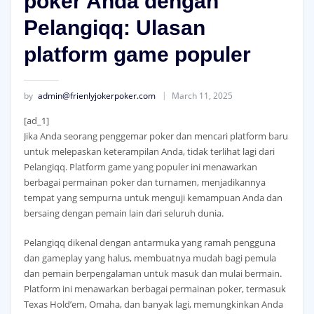
poker Anda dengan
Pelangiqq: Ulasan
platform game populer
by
admin@frienlyjokerpoker.com
March 11, 2025
[ad_1]
Jika Anda seorang penggemar poker dan mencari platform baru
untuk melepaskan keterampilan Anda, tidak terlihat lagi dari
Pelangiqq. Platform game yang populer ini menawarkan
berbagai permainan poker dan turnamen, menjadikannya
tempat yang sempurna untuk menguji kemampuan Anda dan
bersaing dengan pemain lain dari seluruh dunia.
Pelangiqq dikenal dengan antarmuka yang ramah pengguna
dan gameplay yang halus, membuatnya mudah bagi pemula
dan pemain berpengalaman untuk masuk dan mulai bermain.
Platform ini menawarkan berbagai permainan poker, termasuk
Texas Hold’em, Omaha, dan banyak lagi, memungkinkan Anda