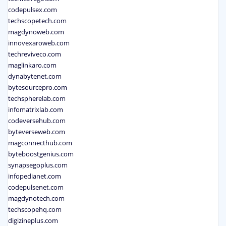
codepulsex.com
techscopetech.com
magdynoweb.com
innovexaroweb.com
techreviveco.com
maglinkaro.com
dynabytenet.com
bytesourcepro.com
techspherelab.com
infomatrixlab.com
codeversehub.com
byteverseweb.com
magconnecthub.com
byteboostgenius.com
synapsegoplus.com
infopedianet.com
codepulsenet.com
magdynotech.com
techscopehq.com
digizineplus.com