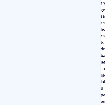
sh
ge
sa
cr
ho
ca
t
dr
b
je
s
bl
lu
th
pa
en