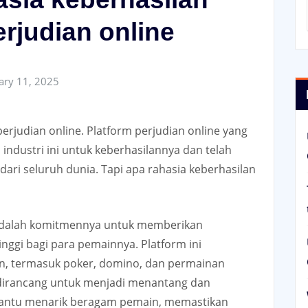
rjudian online
ary 11, 2025
erjudian online. Platform perjudian online yang
industri ini untuk keberhasilannya dan telah
ari seluruh dunia. Tapi apa rahasia keberhasilan
 adalah komitmennya untuk memberikan
nggi bagi para pemainnya. Platform ini
, termasuk poker, domino, dan permainan
 dirancang untuk menjadi menantang dan
bantu menarik beragam pemain, memastikan