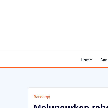
Skip
to
content
Home
Ban
Bandarqq
Meluncurkan raha