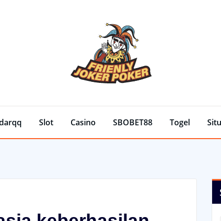
darqq
Slot
Casino
SBOBET88
Togel
Sit
sia keberhasilan