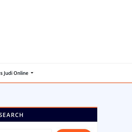
us Judi Online
SEARCH