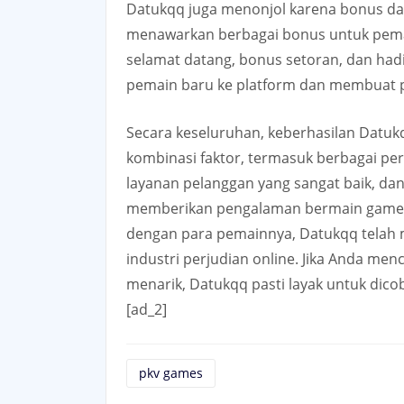
Datukqq juga menonjol karena bonus dan
menawarkan berbagai bonus untuk pema
selamat datang, bonus setoran, dan had
pemain baru ke platform dan membuat pe
Secara keseluruhan, keberhasilan Datuk
kombinasi faktor, termasuk berbagai p
layanan pelanggan yang sangat baik, da
memberikan pengalaman bermain game 
dengan para pemainnya, Datukqq telah
industri perjudian online. Jika Anda men
menarik, Datukqq pasti layak untuk dico
[ad_2]
pkv games