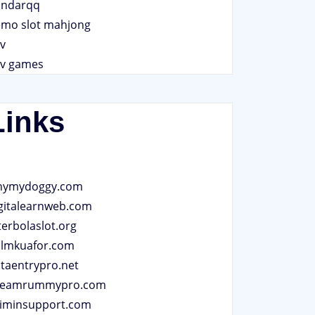
andarqq
mo slot mahjong
v
v games
Links
hymydoggy.com
gitalearnweb.com
terbolaslot.org
lmkuafor.com
taentrypro.net
reamrummypro.com
iminsupport.com