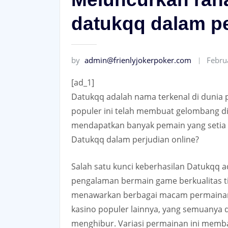
datukqq dalam pe
by
admin@frienlyjokerpoker.com
Febru
[ad_1]
Datukqq adalah nama terkenal di dunia p
populer ini telah membuat gelombang di 
mendapatkan banyak pemain yang setia d
Datukqq dalam perjudian online?
Salah satu kunci keberhasilan Datukqq
pengalaman bermain game berkualitas ti
menawarkan berbagai macam permainan
kasino populer lainnya, yang semuanya
menghibur. Variasi permainan ini mem