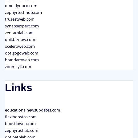
omnidynoco.com
zephyrtechhub.com
truzestweb.com
synapsexpert.com
zentarolab.com
quikbiznow.com
xceleroweb.com
optigogoweb.com
brandaroweb.com
zoomifyit.com
Links
educationalnewsupdates.com
flexiboostco.com
boostioweb.com
zephyrushub.com
optipathlab.com