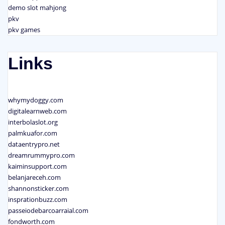
demo slot mahjong
pkv
pkv games
Links
whymydoggy.com
digitalearnweb.com
interbolaslot.org
palmkuafor.com
dataentrypro.net
dreamrummypro.com
kaiminsupport.com
belanjareceh.com
shannonsticker.com
insprationbuzz.com
passeiodebarcoarraial.com
fondworth.com