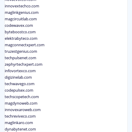
innovextechco.com
maglinkgenius.com
magcircuitlab.com
codewavex.com
byteboostco.com
elektrabyteco.com
magconnectxpert.com
truzestgenius.com
techpulsenet.com
zephyrtechxpert.com
infovortexco.com
digizinelab.com
techwavego.com
codepulsex.com
techscopetech.com
magdynoweb.com
innovexaroweb.com
techreviveco.com
maglinkaro.com
dynabytenet.com