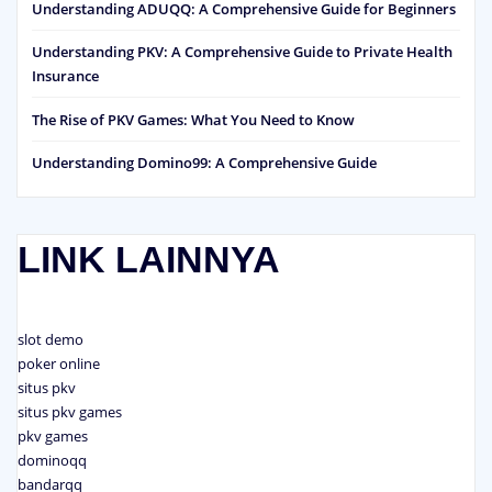
Understanding ADUQQ: A Comprehensive Guide for Beginners
Understanding PKV: A Comprehensive Guide to Private Health
Insurance
The Rise of PKV Games: What You Need to Know
Understanding Domino99: A Comprehensive Guide
LINK LAINNYA
slot demo
poker online
situs pkv
situs pkv games
pkv games
dominoqq
bandarqq