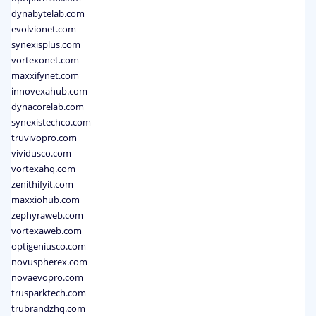
dynabytelab.com
evolvionet.com
synexisplus.com
vortexonet.com
maxxifynet.com
innovexahub.com
dynacorelab.com
synexistechco.com
truvivopro.com
vividusco.com
vortexahq.com
zenithifyit.com
maxxiohub.com
zephyraweb.com
vortexaweb.com
optigeniusco.com
novuspherex.com
novaevopro.com
trusparktech.com
trubrandzhq.com