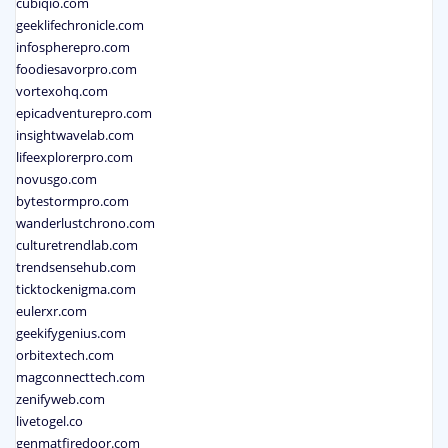
cubiqio.com
geeklifechronicle.com
infospherepro.com
foodiesavorpro.com
vortexohq.com
epicadventurepro.com
insightwavelab.com
lifeexplorerpro.com
novusgo.com
bytestormpro.com
wanderlustchrono.com
culturetrendlab.com
trendsensehub.com
ticktockenigma.com
eulerxr.com
geekifygenius.com
orbitextech.com
magconnecttech.com
zenifyweb.com
livetogel.co
genmatfiredoor.com