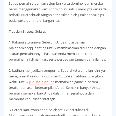
Setiap pemain diberikan sejumlah kartu domino, dan mereka
harus menggunakan kartu domino ini untuk menciptakan kartu
terbaik. Nilai sebuah tangan ditentukan oleh jumlah total pips
pada kartu domino di tangan itu.
Tips dan Strategi Sukses
1. Pahami aturannya: Sebelum Anda mulai bermain
Maindominoqq, penting untuk membiasakan diri Anda dengan
aturan permainannya. Pastikan Anda memahami cara
permainan ini dimainkan, serta perbedaan tangan dan nilainya.
2. Latihan menjadikan sempurna: Seperti keterampilan lainnya,
menguasai Maindominoqq membutuhkan latihan. Luangkan
waktu untuk
judi bola online
memainkan game ini secara
teratur dan asah keterampilan Anda. Semakin banyak Anda
bermain, semakin baik Anda dalam mengenali pola dan
membuat keputusan strategis.
3. Perhatikan lawan anda: Salah satu kunci sukses di
Maindominoqq adalah memperhatikan gaya bermain lawan