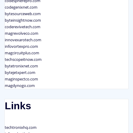
codespherepro.com
codegenixnet.com
bytesourceweb.com
byteinsightnow.com
coderevivetech.com
magrevolveco.com
innovexarotech.com
infovortexpro.com
magcircuitplus.com
techscopeitnow.com
bytetronixnet.com
bytejetxpert.com
maginspectco.com
magdynogo.com
Links
techtronixhq.com