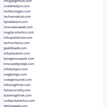
infogadgethub.com
codelinkitpro.com
techboostgen.com
techsensehub.com
bytelabtech.com
innovatexaweb.com
magdynotechco.com
infosparkitnow.com
techvortexco.com
geekifyweb.com
infoplazatech.com
bytegeniusxpert.com
innovatebytelab.com
infobytepro.com
magbytego.com
codegeniusnet.com
infoinsightnet.com
bytesourcehq.com
byteinsightnet.com
codepulsetechco.com
digizineweb.com