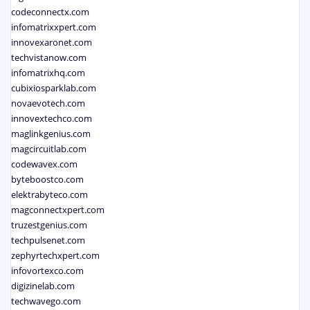
codeconnectx.com
infomatrixxpert.com
innovexaronet.com
techvistanow.com
infomatrixhq.com
cubixiosparklab.com
novaevotech.com
innovextechco.com
maglinkgenius.com
magcircuitlab.com
codewavex.com
byteboostco.com
elektrabyteco.com
magconnectxpert.com
truzestgenius.com
techpulsenet.com
zephyrtechxpert.com
infovortexco.com
digizinelab.com
techwavego.com