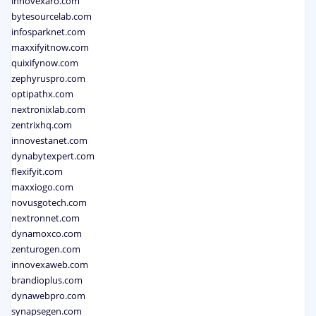
innovexaro.com
bytesourcelab.com
infosparknet.com
maxxifyitnow.com
quixifynow.com
zephyruspro.com
optipathx.com
nextronixlab.com
zentrixhq.com
innovestanet.com
dynabytexpert.com
flexifyit.com
maxxiogo.com
novusgotech.com
nextronnet.com
dynamoxco.com
zenturogen.com
innovexaweb.com
brandioplus.com
dynawebpro.com
synapsegen.com