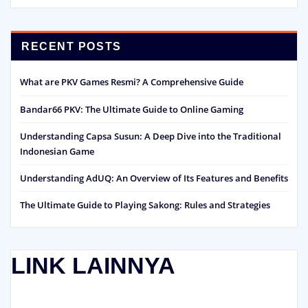
RECENT POSTS
What are PKV Games Resmi? A Comprehensive Guide
Bandar66 PKV: The Ultimate Guide to Online Gaming
Understanding Capsa Susun: A Deep Dive into the Traditional
Indonesian Game
Understanding AdUQ: An Overview of Its Features and Benefits
The Ultimate Guide to Playing Sakong: Rules and Strategies
LINK LAINNYA