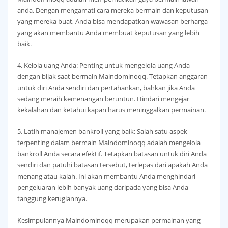
anda. Dengan mengamati cara mereka bermain dan keputusan
yang mereka buat, Anda bisa mendapatkan wawasan berharga
yang akan membantu Anda membuat keputusan yang lebih
baik.
4. Kelola uang Anda: Penting untuk mengelola uang Anda
dengan bijak saat bermain Maindominoqq. Tetapkan anggaran
untuk diri Anda sendiri dan pertahankan, bahkan jika Anda
sedang meraih kemenangan beruntun. Hindari mengejar
kekalahan dan ketahui kapan harus meninggalkan permainan.
5. Latih manajemen bankroll yang baik: Salah satu aspek
terpenting dalam bermain Maindominoqq adalah mengelola
bankroll Anda secara efektif. Tetapkan batasan untuk diri Anda
sendiri dan patuhi batasan tersebut, terlepas dari apakah Anda
menang atau kalah. Ini akan membantu Anda menghindari
pengeluaran lebih banyak uang daripada yang bisa Anda
tanggung kerugiannya.
Kesimpulannya Maindominoqq merupakan permainan yang