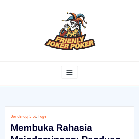
Skip
to
content
Bandarqq
,
Slot
,
Togel
Membuka Rahasia