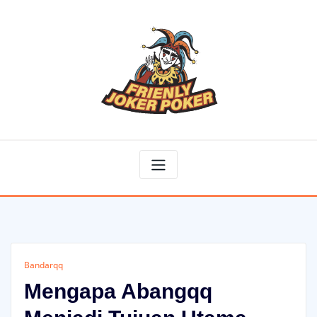
Skip
to
content
Bandarqq
Mengapa Abangqq