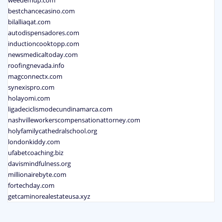
bestchancecasino.com
bilalliaqat.com
autodispensadores.com
inductioncooktopp.com
newsmedicaltoday.com
roofingnevada.info
magconnectx.com
synexispro.com
holayomi.com
ligadeciclismodecundinamarca.com
nashvilleworkerscompensationattorney.com
holyfamilycathedralschool.org
londonkiddy.com
ufabetcoaching.biz
davismindfulness.org
millionairebyte.com
fortechday.com
getcaminorealestateusa.xyz