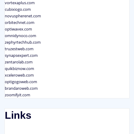
vortexaplus.com
cubixiogo.com
novuspherenet.com
orbitechnet.com
optiwavex.com
omnidynoco.com
zephyrtechhub.com
truzestweb.com
synapsexpert.com
zentarolab.com
quikbiznow.com
xceleroweb.com
optigogoweb.com
brandaroweb.com
zoomifyit.com
Links