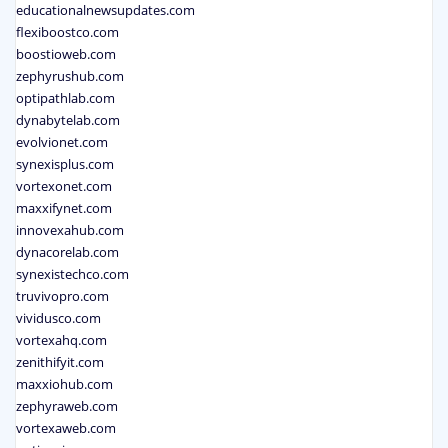
educationalnewsupdates.com
flexiboostco.com
boostioweb.com
zephyrushub.com
optipathlab.com
dynabytelab.com
evolvionet.com
synexisplus.com
vortexonet.com
maxxifynet.com
innovexahub.com
dynacorelab.com
synexistechco.com
truvivopro.com
vividusco.com
vortexahq.com
zenithifyit.com
maxxiohub.com
zephyraweb.com
vortexaweb.com