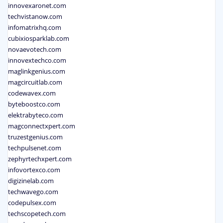
innovexaronet.com
techvistanow.com
infomatrixhq.com
cubixiosparklab.com
novaevotech.com
innovextechco.com
maglinkgenius.com
magcircuitlab.com
codewavex.com
byteboostco.com
elektrabyteco.com
magconnectxpert.com
truzestgenius.com
techpulsenet.com
zephyrtechxpert.com
infovortexco.com
digizinelab.com
techwavego.com
codepulsex.com
techscopetech.com