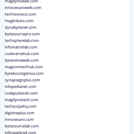
magdynoweb.com
innovexaroweb.com
techreviveco.com
maglinkaro.com
dynabytenet.com
bytesourcepro.com
techspherelab.com
infomatrixlab.com
codeversehub.com
byteverseweb.com
magconnecthub.com
byteboostgenius.com
synapsegoplus.com
infopedianet.com
codepulsenet.com
magdynotech.com
techscopehq.com
digizineplus.com
innovexaro.com
bytesourcelab.com
infosparknet.com