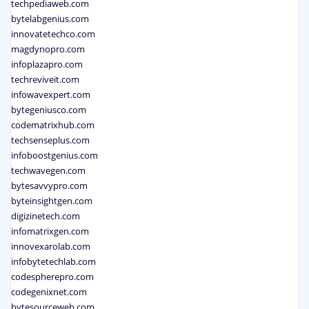
techpediaweb.com
bytelabgenius.com
innovatetechco.com
magdynopro.com
infoplazapro.com
techreviveit.com
infowavexpert.com
bytegeniusco.com
codematrixhub.com
techsenseplus.com
infoboostgenius.com
techwavegen.com
bytesavvypro.com
byteinsightgen.com
digizinetech.com
infomatrixgen.com
innovexarolab.com
infobytetechlab.com
codespherepro.com
codegenixnet.com
bytesourceweb.com