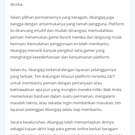
dicoba.
Selain pilihan permainannya yang beragam, Abangqq juga
bangga dengan antarmukanya yang ramah pengguna. Platform
ini dirancang intuitif dan mudah dinavigasi, memudahkan
pemain menemukan game favorit mereka dan langsung mulai
bermain. Kemudahan penggunaan ini telah membantu
Abangqq menarik banyak pengikut setia gamer yang
menghargai kesederhanaan dan kenyamanan platform.
Selain itu, Abangqq terkenal dengan layanan pelanggannya
yang terbaik. Tim dukungan khusus platform tersedia 24/7
untuk membantu pemain dengan pertanyaan atau
kekhawatiran apa pun yang mungkin mereka miliki. Baik Anda
memerlukan bantuan dalam suatu permainan, mengalami
masalah teknis, atau sekadar ingin memberikan masukan, tim
layanan pelanggan Abangqq selalu siap membantu.
Secara keseluruhan, Abangqq telah memantapkan dirinya
sebagai tujuan akhir bagi para gamer online berkat beragam