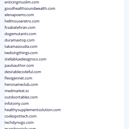
enticingmuslim.com
goodhealthsoundwealth.com
elenapoems.com
hellmouseretro.com
fcsabatehran.com
dogemutants.com
duramaxtop.com
takamasoudia.com
twdoingthings.com
stellabluedesignsco.com
paulsauthor.com
desirablecodeful.com
flexigennet.com
heronameclub.com
medmarket.io
outdoortablez.com
infotomy.com
healthysupplementsolution.com
codespottech.com
techdynogo.com
magchronicle.com