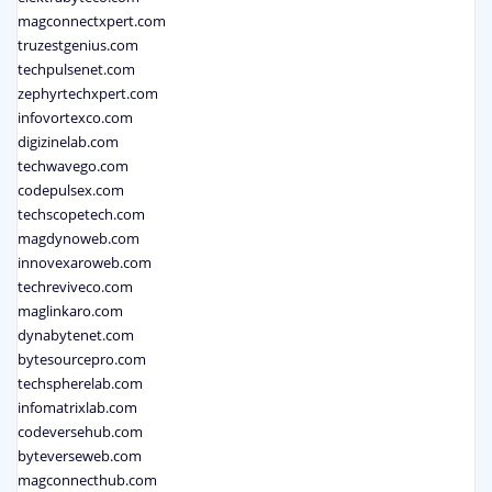
magconnectxpert.com
truzestgenius.com
techpulsenet.com
zephyrtechxpert.com
infovortexco.com
digizinelab.com
techwavego.com
codepulsex.com
techscopetech.com
magdynoweb.com
innovexaroweb.com
techreviveco.com
maglinkaro.com
dynabytenet.com
bytesourcepro.com
techspherelab.com
infomatrixlab.com
codeversehub.com
byteverseweb.com
magconnecthub.com