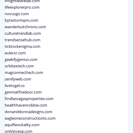
insightwavelab.com
lifeexplorerpro.com
novusgo.com
bytestormpro.com
wanderlustchrono.com
culturetrendlab.com
trendsensehub.com
ticktockenigma.com
eulerxr.com
geekifygenius.com
orbitextech.com
magconnecttech.com
zenifyweb.com
livetogel.co
genmatfiredoor.com
findlascegasproperties.com
healthhavenrobbie.com
donanddonnadesigns.com
eagleoneconstructiontx.com
equiflexvitality.com
onlylovesg.com