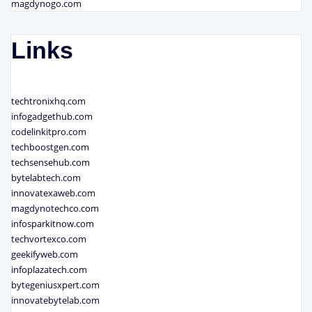
magdynogo.com
Links
techtronixhq.com
infogadgethub.com
codelinkitpro.com
techboostgen.com
techsensehub.com
bytelabtech.com
innovatexaweb.com
magdynotechco.com
infosparkitnow.com
techvortexco.com
geekifyweb.com
infoplazatech.com
bytegeniusxpert.com
innovatebytelab.com