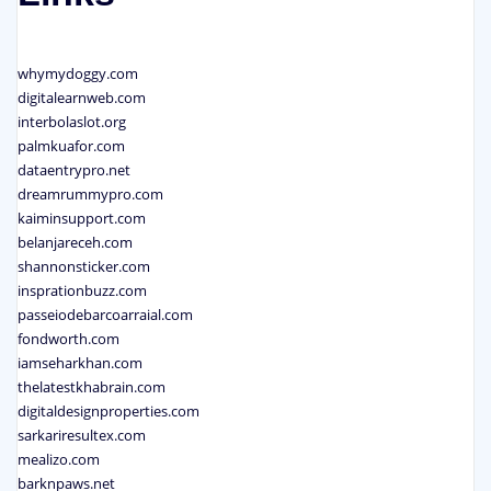
whymydoggy.com
digitalearnweb.com
interbolaslot.org
palmkuafor.com
dataentrypro.net
dreamrummypro.com
kaiminsupport.com
belanjareceh.com
shannonsticker.com
insprationbuzz.com
passeiodebarcoarraial.com
fondworth.com
iamseharkhan.com
thelatestkhabrain.com
digitaldesignproperties.com
sarkariresultex.com
mealizo.com
barknpaws.net