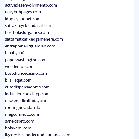
activedesenvolvimento.com
dailyhubpages.com
idnplaysbobet.com
sattakingvikidadacall.com
bestbolaslotgames.com
sattamatkafixedgamehere.com
entrepreneurguardian.com
hibaby.info
paperwashington.com
weedemup.com
bestchancecasino.com
bilalliaqat.com
autodispensadores.com
inductioncooktopp.com
newsmedicaltoday.com
roofingnevada.info
magconnectx.com
synexispro.com
holayomi.com
ligadeciclismodecundinamarca.com