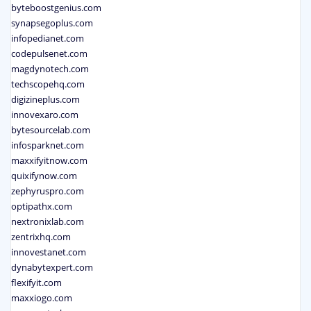
byteboostgenius.com
synapsegoplus.com
infopedianet.com
codepulsenet.com
magdynotech.com
techscopehq.com
digizineplus.com
innovexaro.com
bytesourcelab.com
infosparknet.com
maxxifyitnow.com
quixifynow.com
zephyruspro.com
optipathx.com
nextronixlab.com
zentrixhq.com
innovestanet.com
dynabytexpert.com
flexifyit.com
maxxiogo.com