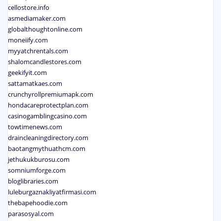
cellostore.info
asmediamaker.com
globalthoughtonline.com
moneiify.com
myyatchrentals.com
shalomcandlestores.com
geekifyit.com
sattamatkaes.com
crunchyrollpremiumapk.com
hondacareprotectplan.com
casinogamblingcasino.com
towtimenews.com
draincleaningdirectory.com
baotangmythuathcm.com
jethukukburosu.com
somniumforge.com
bloglibraries.com
luleburgaznakliyatfirmasi.com
thebapehoodie.com
parasosyal.com