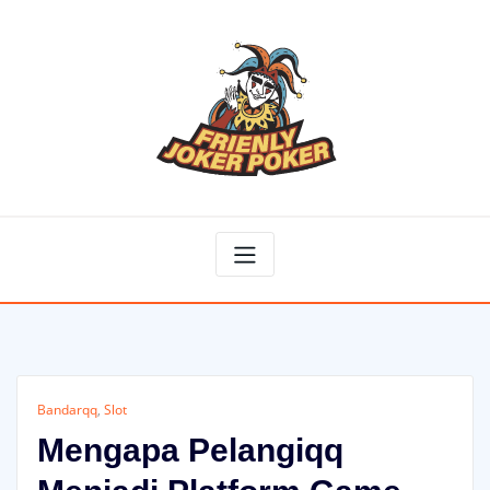
Skip
to
content
Bandarqq
,
Slot
Mengapa Pelangiqq