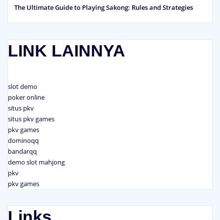
The Ultimate Guide to Playing Sakong: Rules and Strategies
LINK LAINNYA
slot demo
poker online
situs pkv
situs pkv games
pkv games
dominoqq
bandarqq
demo slot mahjong
pkv
pkv games
Links