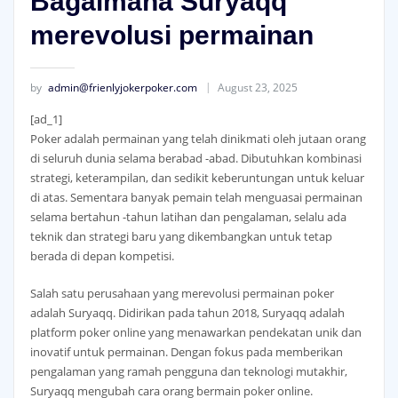
Bagaimana Suryaqq
merevolusi permainan
by
admin@frienlyjokerpoker.com
August 23, 2025
[ad_1]
Poker adalah permainan yang telah dinikmati oleh jutaan orang
di seluruh dunia selama berabad -abad. Dibutuhkan kombinasi
strategi, keterampilan, dan sedikit keberuntungan untuk keluar
di atas. Sementara banyak pemain telah menguasai permainan
selama bertahun -tahun latihan dan pengalaman, selalu ada
teknik dan strategi baru yang dikembangkan untuk tetap
berada di depan kompetisi.
Salah satu perusahaan yang merevolusi permainan poker
adalah Suryaqq. Didirikan pada tahun 2018, Suryaqq adalah
platform poker online yang menawarkan pendekatan unik dan
inovatif untuk permainan. Dengan fokus pada memberikan
pengalaman yang ramah pengguna dan teknologi mutakhir,
Suryaqq mengubah cara orang bermain poker online.