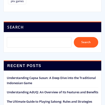
pkv games
SEARCH
Search
RECENT POSTS
Understanding Capsa Susun: A Deep Dive into the Traditional
Indonesian Game
Understanding AdUQ: An Overview of Its Features and Benefits
The Ultimate Guide to Playing Sakong: Rules and Strategies