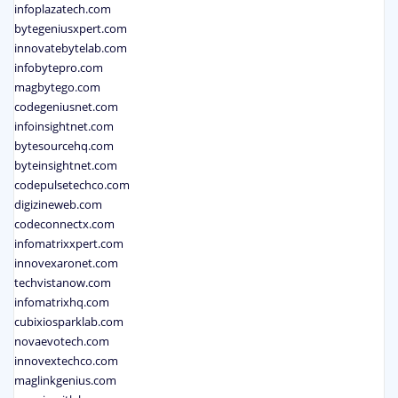
infoplazatech.com
bytegeniusxpert.com
innovatebytelab.com
infobytepro.com
magbytego.com
codegeniusnet.com
infoinsightnet.com
bytesourcehq.com
byteinsightnet.com
codepulsetechco.com
digizineweb.com
codeconnectx.com
infomatrixxpert.com
innovexaronet.com
techvistanow.com
infomatrixhq.com
cubixiosparklab.com
novaevotech.com
innovextechco.com
maglinkgenius.com