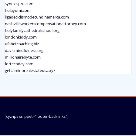
synexispro.com
holayomi.com
ligadeciclismodecundinamarca.com
nashvilleworkerscompensationattorney.com
holyfamilycathedralschool.org
londonkiddy.com
ufabetcoaching.biz
davismindfulness.org
millionairebyte.com
fortechday.com
getcaminorealestateusa.xyz
[xyz-ips snippet="footer-backlinks"]