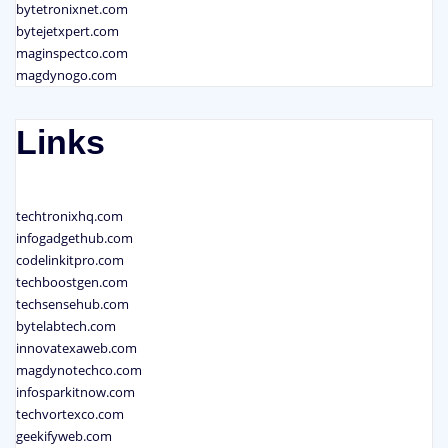
bytetronixnet.com
bytejetxpert.com
maginspectco.com
magdynogo.com
Links
techtronixhq.com
infogadgethub.com
codelinkitpro.com
techboostgen.com
techsensehub.com
bytelabtech.com
innovatexaweb.com
magdynotechco.com
infosparkitnow.com
techvortexco.com
geekifyweb.com