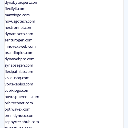
dynabytexpert.com
flexifyit.com
maxxiogo.com
novusgotech.com
nextronnet.com
dynamoxco.com
zenturogen.com
innovexaweb.com
brandioplus.com
dynawebpro.com
synapsegen.com
flexipathlab.com
vividushq.com
vortexaplus.com
cubixiogo.com
novuspherenet.com
orbitechnet.com
optiwavex.com
omnidynoco.com
zephyrtechhub.com
truzestweb.com