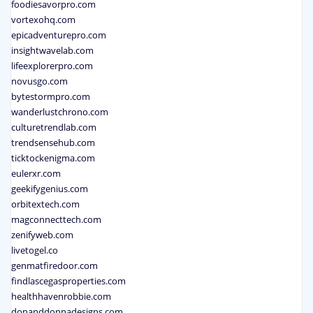
foodiesavorpro.com
vortexohq.com
epicadventurepro.com
insightwavelab.com
lifeexplorerpro.com
novusgo.com
bytestormpro.com
wanderlustchrono.com
culturetrendlab.com
trendsensehub.com
ticktockenigma.com
eulerxr.com
geekifygenius.com
orbitextech.com
magconnecttech.com
zenifyweb.com
livetogel.co
genmatfiredoor.com
findlascegasproperties.com
healthhavenrobbie.com
donanddonnadesigns.com