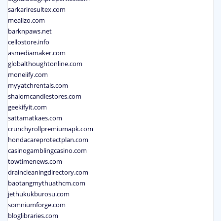
sarkariresultex.com
mealizo.com
barknpaws.net
cellostore.info
asmediamaker.com
globalthoughtonline.com
moneiify.com
myyatchrentals.com
shalomcandlestores.com
geekifyit.com
sattamatkaes.com
crunchyrollpremiumapk.com
hondacareprotectplan.com
casinogamblingcasino.com
towtimenews.com
draincleaningdirectory.com
baotangmythuathcm.com
jethukukburosu.com
somniumforge.com
bloglibraries.com