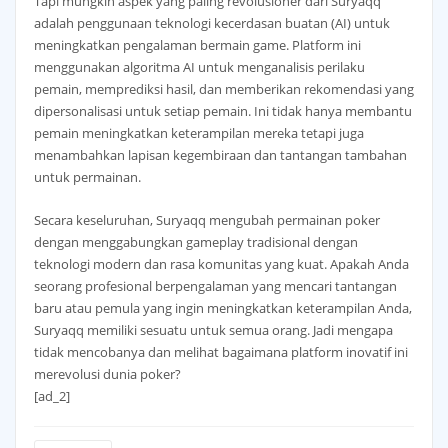
Tapi mungkin aspek yang paling revolusioner dari Suryaqq
adalah penggunaan teknologi kecerdasan buatan (AI) untuk
meningkatkan pengalaman bermain game. Platform ini
menggunakan algoritma AI untuk menganalisis perilaku
pemain, memprediksi hasil, dan memberikan rekomendasi yang
dipersonalisasi untuk setiap pemain. Ini tidak hanya membantu
pemain meningkatkan keterampilan mereka tetapi juga
menambahkan lapisan kegembiraan dan tantangan tambahan
untuk permainan.
Secara keseluruhan, Suryaqq mengubah permainan poker
dengan menggabungkan gameplay tradisional dengan
teknologi modern dan rasa komunitas yang kuat. Apakah Anda
seorang profesional berpengalaman yang mencari tantangan
baru atau pemula yang ingin meningkatkan keterampilan Anda,
Suryaqq memiliki sesuatu untuk semua orang. Jadi mengapa
tidak mencobanya dan melihat bagaimana platform inovatif ini
merevolusi dunia poker?
[ad_2]