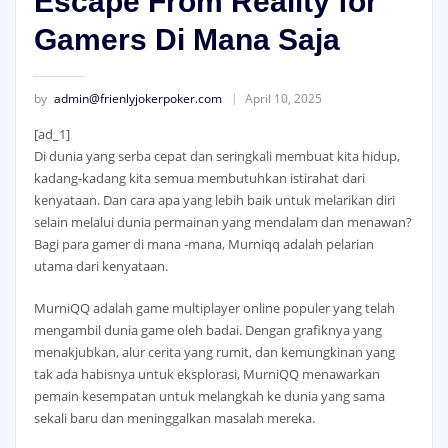
Escape From Reality for
Gamers Di Mana Saja
by
admin@frienlyjokerpoker.com
April 10, 2025
[ad_1]
Di dunia yang serba cepat dan seringkali membuat kita hidup,
kadang-kadang kita semua membutuhkan istirahat dari
kenyataan. Dan cara apa yang lebih baik untuk melarikan diri
selain melalui dunia permainan yang mendalam dan menawan?
Bagi para gamer di mana -mana, Murniqq adalah pelarian
utama dari kenyataan.
MurniQQ adalah game multiplayer online populer yang telah
mengambil dunia game oleh badai. Dengan grafiknya yang
menakjubkan, alur cerita yang rumit, dan kemungkinan yang
tak ada habisnya untuk eksplorasi, MurniQQ menawarkan
pemain kesempatan untuk melangkah ke dunia yang sama
sekali baru dan meninggalkan masalah mereka.