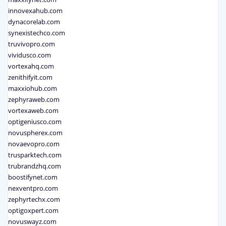
innovexahub.com
dynacorelab.com
synexistechco.com
truvivopro.com
vividusco.com
vortexahq.com
zenithifyit.com
maxxiohub.com
zephyraweb.com
vortexaweb.com
optigeniusco.com
novuspherex.com
novaevopro.com
trusparktech.com
trubrandzhq.com
boostifynet.com
nexventpro.com
zephyrtechx.com
optigoxpert.com
novuswayz.com