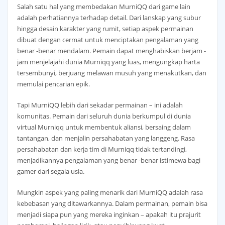
Salah satu hal yang membedakan MurniQQ dari game lain
adalah perhatiannya terhadap detail. Dari lanskap yang subur
hingga desain karakter yang rumit, setiap aspek permainan
dibuat dengan cermat untuk menciptakan pengalaman yang
benar -benar mendalam. Pemain dapat menghabiskan berjam -
jam menjelajahi dunia Murniqq yang luas, mengungkap harta
tersembunyi, berjuang melawan musuh yang menakutkan, dan
memulai pencarian epik.
Tapi MurniQQ lebih dari sekadar permainan – ini adalah
komunitas. Pemain dari seluruh dunia berkumpul di dunia
virtual Murniqq untuk membentuk aliansi, bersaing dalam
tantangan, dan menjalin persahabatan yang langgeng. Rasa
persahabatan dan kerja tim di Murniqq tidak tertandingi,
menjadikannya pengalaman yang benar -benar istimewa bagi
gamer dari segala usia.
Mungkin aspek yang paling menarik dari MurniQQ adalah rasa
kebebasan yang ditawarkannya. Dalam permainan, pemain bisa
menjadi siapa pun yang mereka inginkan – apakah itu prajurit