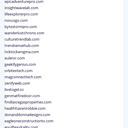
epicadventurepro.com
insightwavelab.com
lifeexplorerpro.com
novusgo.com
bytestormpro.com
wanderlustchrono.com
culturetrendlab.com
trendsensehub.com
ticktockenigma.com
eulerxr.com
geekifygenius.com
orbitextech.com
magconnecttech.com
zenifyweb.com
livetogel.co
genmatfiredoor.com
findlascegasproperties.com
healthhavenrobbie.com
donanddonnadesigns.com
eagleoneconstructiontx.com
equiflexvitality.com