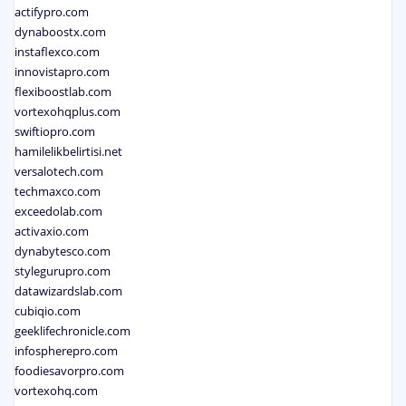
actifypro.com
dynaboostx.com
instaflexco.com
innovistapro.com
flexiboostlab.com
vortexohqplus.com
swiftiopro.com
hamilelikbelirtisi.net
versalotech.com
techmaxco.com
exceedolab.com
activaxio.com
dynabytesco.com
stylegurupro.com
datawizardslab.com
cubiqio.com
geeklifechronicle.com
infospherepro.com
foodiesavorpro.com
vortexohq.com