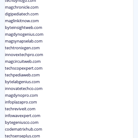
techdynogo.com
magchronicle.com
digipediatech.com
maglinkitnow.com
byteinsightweb.com
magdynogenius.com
magsynapselab.com
techtronixgen.com
innovextechpro.com
magcircuitweb.com
techscopexpert.com
techpediaweb.com
bytelabgenius.com
innovatetechco.com
magdynopro.com
infoplazapro.com
techreviveit.com
infowavexpert.com
bytegeniusco.com
codematrixhub.com
techsenseplus.com