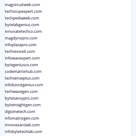
magcircuitweb.com
techscopexpert.com
techpediaweb.com
bytelabgenius.com
innovatetechco.com
magdynopro.com
infoplazapro.com
techreviveit.com
infowavexpert.com
bytegeniusco.com
codematrixhub.com
techsenseplus.com
infoboostgenius.com
techwavegen.com
bytesavvypro.com
byteinsightgen.com
digizinetech.com
infomatrixgen.com
innovexarolab.com
infobytetechlab.com