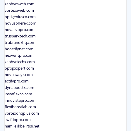
zephyraweb.com
vortexaweb.com
optigeniusco.com
novuspherex.com
novaevopro.com
trusparktech.com
trubrandzhq.com
boostifynet.com
nexventpro.com
zephyrtechx.com
optigoxpert.com
novuswayz.com
actifypro.com
dynaboostx.com
instaflexco.com
innovistapro.com
flexiboostlab.com
vortexohqplus.com
swiftiopro.com
hamilelikbelirtisi.net