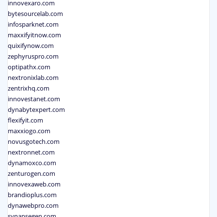
innovexaro.com
bytesourcelab.com
infosparknet.com
maxxifyitnow.com
quixifynow.com
zephyruspro.com
optipathx.com
nextronixlab.com
zentrixhq.com
innovestanet.com
dynabytexpert.com
flexifyit.com
maxxiogo.com
novusgotech.com
nextronnet.com
dynamoxco.com
zenturogen.com
innovexaweb.com
brandioplus.com
dynawebpro.com
synapsegen.com