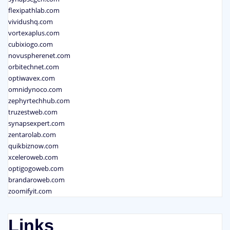
flexipathlab.com
vividushq.com
vortexaplus.com
cubixiogo.com
novuspherenet.com
orbitechnet.com
optiwavex.com
omnidynoco.com
zephyrtechhub.com
truzestweb.com
synapsexpert.com
zentarolab.com
quikbiznow.com
xceleroweb.com
optigogoweb.com
brandaroweb.com
zoomifyit.com
Links