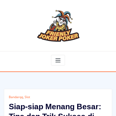
Skip
to
content
Bandarqq
,
Slot
Siap-siap Menang Besar: