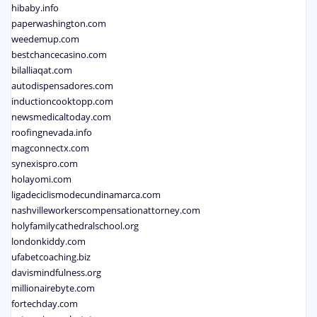
hibaby.info
paperwashington.com
weedemup.com
bestchancecasino.com
bilalliaqat.com
autodispensadores.com
inductioncooktopp.com
newsmedicaltoday.com
roofingnevada.info
magconnectx.com
synexispro.com
holayomi.com
ligadeciclismodecundinamarca.com
nashvilleworkerscompensationattorney.com
holyfamilycathedralschool.org
londonkiddy.com
ufabetcoaching.biz
davismindfulness.org
millionairebyte.com
fortechday.com