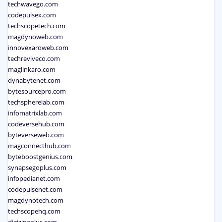
techwavego.com
codepulsex.com
techscopetech.com
magdynoweb.com
innovexaroweb.com
techreviveco.com
maglinkaro.com
dynabytenet.com
bytesourcepro.com
techspherelab.com
infomatrixlab.com
codeversehub.com
byteverseweb.com
magconnecthub.com
byteboostgenius.com
synapsegoplus.com
infopedianet.com
codepulsenet.com
magdynotech.com
techscopehq.com
digizineplus.com