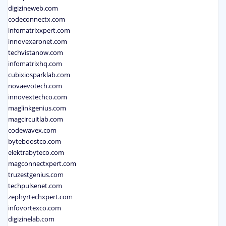
digizineweb.com
codeconnectx.com
infomatrixxpert.com
innovexaronet.com
techvistanow.com
infomatrixhq.com
cubixiosparklab.com
novaevotech.com
innovextechco.com
maglinkgenius.com
magcircuitlab.com
codewavex.com
byteboostco.com
elektrabyteco.com
magconnectxpert.com
truzestgenius.com
techpulsenet.com
zephyrtechxpert.com
infovortexco.com
digizinelab.com