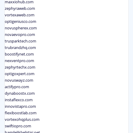
maxxiohub.com
zephyraweb.com
vortexaweb.com
optigeniusco.com
novuspherex.com
novaevopro.com
trusparktech.com
trubrandzhq.com
boostifynet.com
nexventpro.com
zephyrtechx.com
optigoxpert.com
novuswayz.com
actifypro.com
dynaboostx.com
instaflexco.com
innovistapro.com
flexiboostlab.com
vortexohqplus.com
swiftiopro.com
hamilelikbelirtisi.net