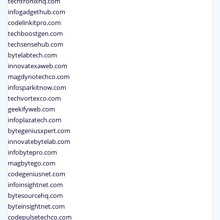
techtronixhq.com
infogadgethub.com
codelinkitpro.com
techboostgen.com
techsensehub.com
bytelabtech.com
innovatexaweb.com
magdynotechco.com
infosparkitnow.com
techvortexco.com
geekifyweb.com
infoplazatech.com
bytegeniusxpert.com
innovatebytelab.com
infobytepro.com
magbytego.com
codegeniusnet.com
infoinsightnet.com
bytesourcehq.com
byteinsightnet.com
codepulsetechco.com