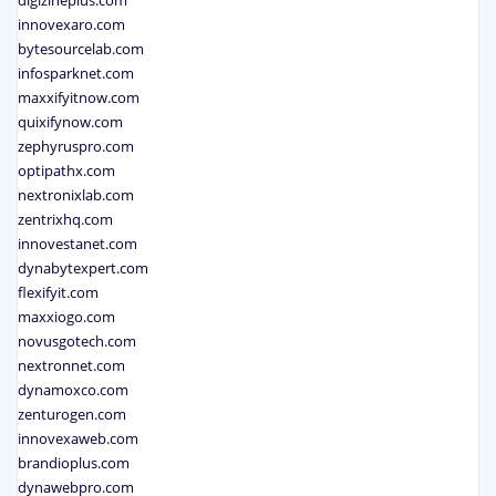
innovexaro.com
bytesourcelab.com
infosparknet.com
maxxifyitnow.com
quixifynow.com
zephyruspro.com
optipathx.com
nextronixlab.com
zentrixhq.com
innovestanet.com
dynabytexpert.com
flexifyit.com
maxxiogo.com
novusgotech.com
nextronnet.com
dynamoxco.com
zenturogen.com
innovexaweb.com
brandioplus.com
dynawebpro.com