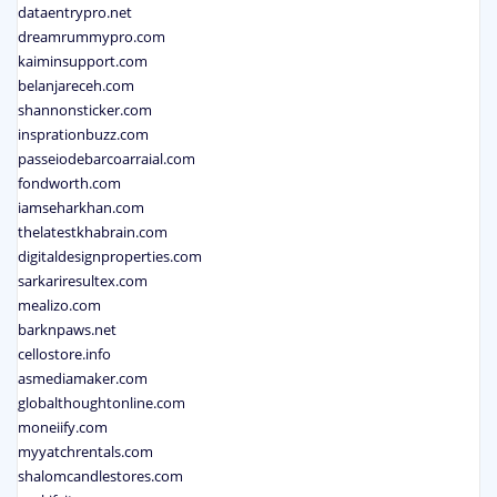
dataentrypro.net
dreamrummypro.com
kaiminsupport.com
belanjareceh.com
shannonsticker.com
insprationbuzz.com
passeiodebarcoarraial.com
fondworth.com
iamseharkhan.com
thelatestkhabrain.com
digitaldesignproperties.com
sarkariresultex.com
mealizo.com
barknpaws.net
cellostore.info
asmediamaker.com
globalthoughtonline.com
moneiify.com
myyatchrentals.com
shalomcandlestores.com