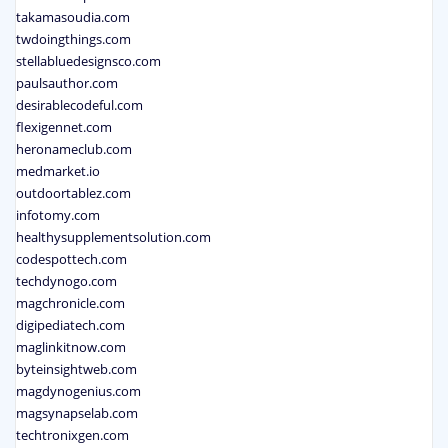
takamasoudia.com
twdoingthings.com
stellabluedesignsco.com
paulsauthor.com
desirablecodeful.com
flexigennet.com
heronameclub.com
medmarket.io
outdoortablez.com
infotomy.com
healthysupplementsolution.com
codespottech.com
techdynogo.com
magchronicle.com
digipediatech.com
maglinkitnow.com
byteinsightweb.com
magdynogenius.com
magsynapselab.com
techtronixgen.com