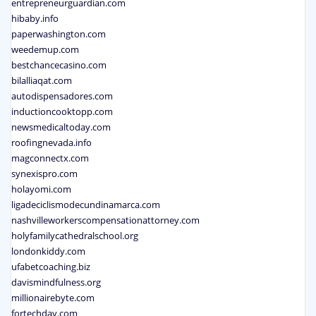
entrepreneurguardian.com
hibaby.info
paperwashington.com
weedemup.com
bestchancecasino.com
bilalliaqat.com
autodispensadores.com
inductioncooktopp.com
newsmedicaltoday.com
roofingnevada.info
magconnectx.com
synexispro.com
holayomi.com
ligadeciclismodecundinamarca.com
nashvilleworkerscompensationattorney.com
holyfamilycathedralschool.org
londonkiddy.com
ufabetcoaching.biz
davismindfulness.org
millionairebyte.com
fortechday.com