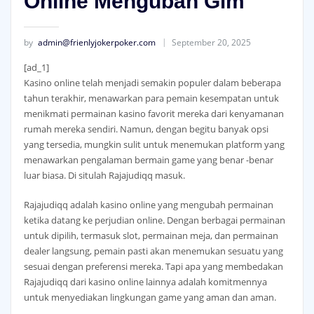
Online Mengubah Gim
by
admin@frienlyjokerpoker.com
September 20, 2025
[ad_1]
Kasino online telah menjadi semakin populer dalam beberapa
tahun terakhir, menawarkan para pemain kesempatan untuk
menikmati permainan kasino favorit mereka dari kenyamanan
rumah mereka sendiri. Namun, dengan begitu banyak opsi
yang tersedia, mungkin sulit untuk menemukan platform yang
menawarkan pengalaman bermain game yang benar -benar
luar biasa. Di situlah Rajajudiqq masuk.
Rajajudiqq adalah kasino online yang mengubah permainan
ketika datang ke perjudian online. Dengan berbagai permainan
untuk dipilih, termasuk slot, permainan meja, dan permainan
dealer langsung, pemain pasti akan menemukan sesuatu yang
sesuai dengan preferensi mereka. Tapi apa yang membedakan
Rajajudiqq dari kasino online lainnya adalah komitmennya
untuk menyediakan lingkungan game yang aman dan aman.