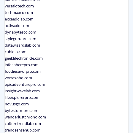
versalotech.com
techmaxco.com
exceedolab.com
activaxio.com
dynabytesco.com
stylegurupro.com
datawizardslab.com
cubiqio.com
geeklifechronicle.com
infospherepro.com
foodiesavorpro.com
vortexohq.com
epicadventurepro.com
insightwavelab.com
lifeexplorerpro.com
novusgo.com
bytestormpro.com
wanderlustchrono.com
culturetrendlab.com
trendsensehub.com