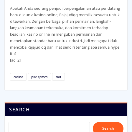
Apakah Anda seorang penjudi berpengalaman atau pendatang
baru di dunia kasino online, Rajajudiqq memiliki sesuatu untuk
ditawarkan. Dengan berbagai pilihan permainan, langkah-
langkah keamanan terkemuka, dan komitmen terhadap
keadilan, kasino online ini mengubah permainan dan
menetapkan standar baru untuk industri. Jadi mengapa tidak
mencoba Rajajudiqq dan lihat sendiri tentang apa semua hype
itu?
[ad_2]
casino
pkv games
slot
SEARCH
Search